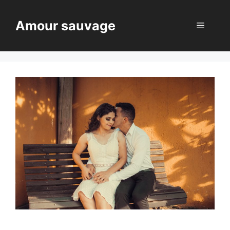
Aller
au
Amour sauvage
Menu
contenu