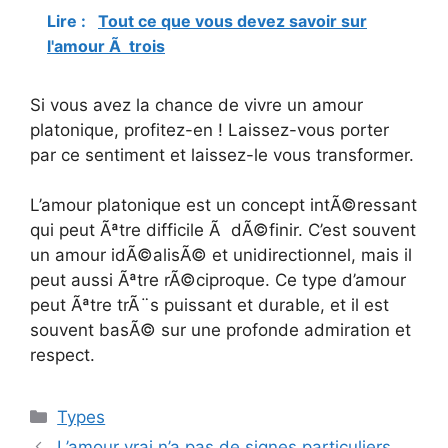
Lire :
Tout ce que vous devez savoir sur
l'amour Ã trois
Si vous avez la chance de vivre un amour
platonique, profitez-en ! Laissez-vous porter
par ce sentiment et laissez-le vous transformer.
L’amour platonique est un concept intÃ©ressant
qui peut Ãªtre difficile Ã dÃ©finir. C’est souvent
un amour idÃ©alisÃ© et unidirectionnel, mais il
peut aussi Ãªtre rÃ©ciproque. Ce type d’amour
peut Ãªtre trÃ¨s puissant et durable, et il est
souvent basÃ© sur une profonde admiration et
respect.
Catégories
Types
L’amour vrai n’a pas de signes particuliers,