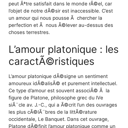
peut Ãªtre satisfait dans le monde rÃ©el, car
l’objet de notre dÃ©sir est inaccessible. C’est
un amour qui nous pousse Ã chercher la
perfection et Ã nous Ã©lever au-dessus des
choses terrestres.
L’amour platonique : les
caractÃ©ristiques
L’amour platonique dÃ©signe un sentiment
amoureux idÃ©alisÃ© et purement intellectuel.
Ce type d’amour est souvent associÃ© Ã la
figure de Platone, philosophe grec du IVe
siÃ¨cle av. J.-C., qui a Ã©crit l’un des ouvrages
les plus cÃ©lÃ¨bres de la littÃ©rature
occidentale, Le Banquet. Dans cet ouvrage,
Platone dÃ©finit l’amour platonique comme un