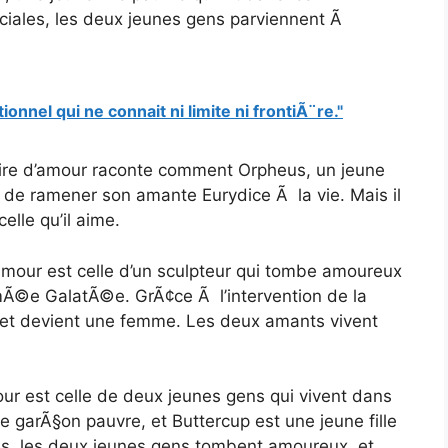
iales, les deux jeunes gens parviennent Ã
onnel qui ne connait ni limite ni frontiÃ¨re."
toire d’amour raconte comment Orpheus, un jeune
 de ramener son amante Eurydice Ã la vie. Mais il
elle qu’il aime.
’amour est celle d’un sculpteur qui tombe amoureux
Ã©e GalatÃ©e. GrÃ¢ce Ã l’intervention de la
et devient une femme. Les deux amants vivent
our est celle de deux jeunes gens qui vivent dans
 garÃ§on pauvre, et Buttercup est une jeune fille
es, les deux jeunes gens tombent amoureux, et