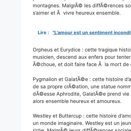
montagnes. MalgrÃ© les diffÃ©rences soc
s’aimer et Ã vivre heureux ensemble.
Lire :
"L'amour est un sentiment inconditi
Orpheus et Eurydice : cette tragique his
musicien, descend aux enfers pour tenter
Ã©choue, et doit faire face Ã la mort de c
Pygmalion et GalatÃ©e : cette histoire d
de sa propre crÃ©ation, une statue nomm
dÃ©esse Aphrodite, GalatÃ©e prend vie 
alors ensemble heureux et amoureux.
Westley et Buttercup : cette histoire d’am
un monde imaginaire. Westley est un jeune
riche. MalgrÃ© leurs diffÃ©rences social