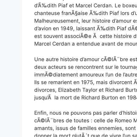
d’Ã‰dith Piaf et Marcel Cerdan. Le box
chanteuse franÃ§aise Ã‰dith Piaf lors d
Malheureusement, leur histoire d’amour 
d’avion en 1949, laissant Ã‰dith Piaf dÃ
est souvent associÃ©e Ã cette histoire d
Marcel Cerdan a entendue avant de mouri
Une autre histoire d’amour cÃ©lÃ¨bre est 
deux acteurs se rencontrent sur le tour
immÃ©diatement amoureux l’un de l’autre.
Ils se remarient en 1975, mais divorcen
divorces, Elizabeth Taylor et Richard Burt
jusqu’Ã la mort de Richard Burton en 198
Enfin, nous ne pouvons pas parler d’histo
cÃ©lÃ¨bres de toutes : celle de Romeo M
amants, issus de familles ennemies, sont p
donner la mort plutÃ´t que de vivre l’un sa