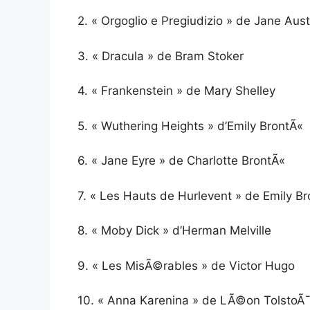
2. « Orgoglio e Pregiudizio » de Jane Aus
3. « Dracula » de Bram Stoker
4. « Frankenstein » de Mary Shelley
5. « Wuthering Heights » d’Emily BrontÃ«
6. « Jane Eyre » de Charlotte BrontÃ«
7. « Les Hauts de Hurlevent » de Emily B
8. « Moby Dick » d’Herman Melville
9. « Les MisÃ©rables » de Victor Hugo
10. « Anna Karenina » de LÃ©on TolstoÃ