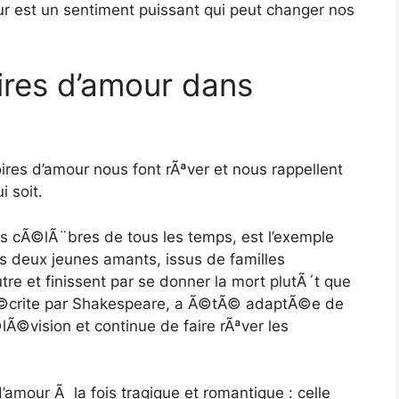
ur est un sentiment puissant qui peut changer nos
oires d’amour dans
toires d’amour nous font rÃªver et nous rappellent
i soit.
lus cÃ©lÃ¨bres de tous les temps, est l’exemple
es deux jeunes amants, issus de familles
utre et finissent par se donner la mort plutÃ´t que
re, Ã©crite par Shakespeare, a Ã©tÃ© adaptÃ©e de
©vision et continue de faire rÃªver les
amour Ã la fois tragique et romantique : celle