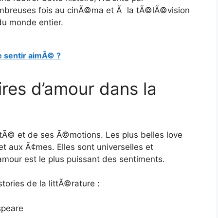
reuses fois au cinÃ©ma et Ã la tÃ©lÃ©vision
du monde entier.
e sentir aimÃ© ?
oires d’amour dans la
©tÃ© et de ses Ã©motions. Les plus belles love
 et aux Ã¢mes. Elles sont universelles et
’amour est le plus puissant des sentiments.
tories de la littÃ©rature :
speare