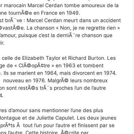
eur marocain Marcel Cerdan tombe amoureux de la
’une tournÃ©e en France en 1949.
est brÃ¨ve : Marcel Cerdan meurt dans un accident
©vastÃ©e. La chanson « Non, je ne regrette rien »
’amour, puisque c’est la derniÃ¨re chanson que
r.
celle de Elizabeth Taylor et Richard Burton. Les
nage de « ClÃ©opÃ¢tre » en 1963 et tombent
 Ils se marient en 1964, mais divorcent en 1974.
t Ã nouveau en 1976. MalgrÃ© leurs nombreux
on sont restÃ©s trÃ¨s proches l’un de l’autre
4.
ires d’amour sans mentionner l’une des plus
ontague et de Juliette Capulet. Les deux jeunes
rÃªts Ã tout l’un pour l’autre et finissent par se
ns l’autre. Cette histoire, Ã©crite par