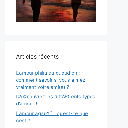
Articles récents
L’amour philia au quotidien :
comment savoir si vous aimez
vraiment votre ami(e) ?
DÃ©couvrez les diffÃ©rents types
d’amour !
L’amour agapÃ¨ : qu’est-ce que
c’est ?