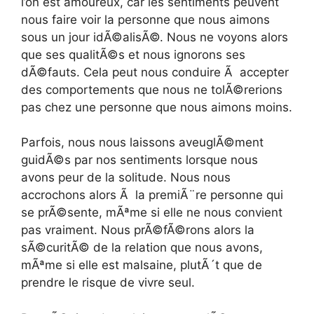
l’on est amoureux, car les sentiments peuvent
nous faire voir la personne que nous aimons
sous un jour idÃ©alisÃ©. Nous ne voyons alors
que ses qualitÃ©s et nous ignorons ses
dÃ©fauts. Cela peut nous conduire Ã accepter
des comportements que nous ne tolÃ©rerions
pas chez une personne que nous aimons moins.
Parfois, nous nous laissons aveuglÃ©ment
guidÃ©s par nos sentiments lorsque nous
avons peur de la solitude. Nous nous
accrochons alors Ã la premiÃ¨re personne qui
se prÃ©sente, mÃªme si elle ne nous convient
pas vraiment. Nous prÃ©fÃ©rons alors la
sÃ©curitÃ© de la relation que nous avons,
mÃªme si elle est malsaine, plutÃ´t que de
prendre le risque de vivre seul.