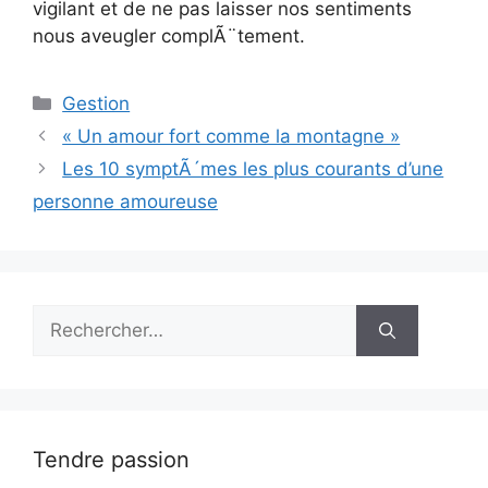
vigilant et de ne pas laisser nos sentiments
nous aveugler complÃ¨tement.
Catégories
Gestion
« Un amour fort comme la montagne »
Les 10 symptÃ´mes les plus courants d’une
personne amoureuse
Rechercher :
Tendre passion