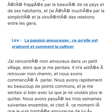
Ã©tÃ© frappÃ©e par la beautÃ© de ce pays et
de ses habitants, et j’ai Ã©tÃ© touchÃ©e par la
simplicitÃ© et la sincÃ©ritÃ© des relations
entre les gens.
Lire :
La passion amoureuse : ce qu'elle est
vraiment et comment la cultiver
J’ai rencontrÃ© mon amoureux dans un petit
village, alors que je me perdais. Il m’a aidÃ©e Ã
retrouver mon chemin, et nous avons
commencÃ© Ã parler. Nous avons rapidement
eu beaucoup de points communs, et je me
sentais si bien avec lui que je ne voulais plus le
quitter. Nous avons passÃ© les trois semaines
suivantes ensemble, et c’est Ã ce moment-lÃ
que je suis tombÃ©e amoureuse de lui.Â»