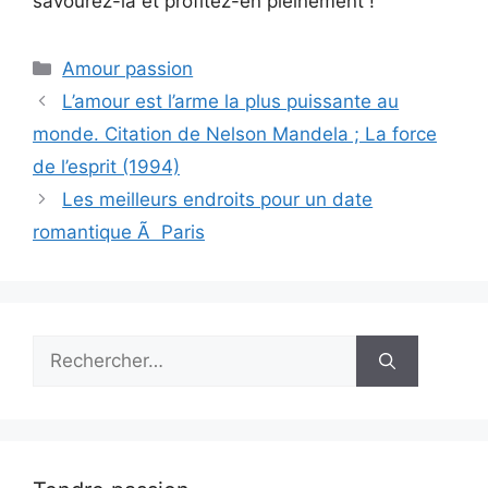
savourez-la et profitez-en pleinement !
Catégories
Amour passion
L’amour est l’arme la plus puissante au
monde. Citation de Nelson Mandela ; La force
de l’esprit (1994)
Les meilleurs endroits pour un date
romantique Ã Paris
Rechercher :