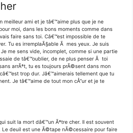
cher
 meilleur ami et je tâ€™aime plus que je ne
Ã pour moi, dans les bons moments comme dans
vais faire sans toi. Câ€™est impossible de te
er. Tu es irremplaÃ§able Ã mes yeux. Je suis
e. Je me sens vide, incomplet, comme si une partie
aie de tâ€™oublier, de ne plus penser Ã toi
sans arrÃªt, tu es toujours prÃ©sent dans mon
, câ€™est trop dur. Jâ€™aimerais tellement que tu
ent. Je tâ€™aime de tout mon cÅ“ur et je te
i suit la mort dâ€™un Ãªtre cher. Il est souvent
 Le deuil est une Ã©tape nÃ©cessaire pour faire