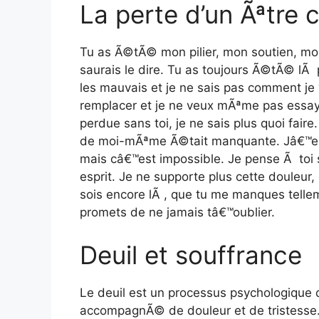
La perte d’un Ãªtre 
Tu as Ã©tÃ© mon pilier, mon soutien, mon
saurais le dire. Tu as toujours Ã©tÃ© l
les mauvais et je ne sais pas comment je 
remplacer et je ne veux mÃªme pas essay
perdue sans toi, je ne sais plus quoi fair
de moi-mÃªme Ã©tait manquante. Jâ€™ess
mais câ€™est impossible. Je pense Ã toi 
esprit. Je ne supporte plus cette douleur
sois encore lÃ , que tu me manques tellem
promets de ne jamais tâ€™oublier.
Deuil et souffrance
Le deuil est un processus psychologique qu
accompagnÃ© de douleur et de tristesse.