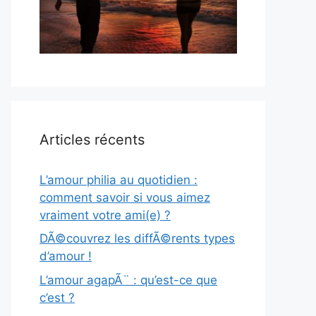
Articles récents
L’amour philia au quotidien :
comment savoir si vous aimez
vraiment votre ami(e) ?
DÃ©couvrez les diffÃ©rents types
d’amour !
L’amour agapÃ¨ : qu’est-ce que
c’est ?